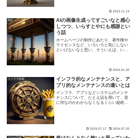
あ、怒っている、注意されていると思っ
た瞬間にまず謝る人がいます。二言目に
はすみませんと言ってしま...,もっと表示
2023.11.13
する
AIの画像生成ってすごいなと感心
雑記
しつつ、いらすとやにも感謝とい
う話
ホームページの制作にあたり、著作権や
ライセンスなど、いろいろと気にしない
といけないなと思い、そういえば、いら
すとやって大丈夫なのかなと思って確認
してみました。以下の場合、有償にて対
応させていただきます。メニューの「お
問合せ」からご連絡下さい...,もっと表示
2024.01.30
する
インフラ的なメンテナンスと、ア
インフラ技術
プリ的なメンテナンスの違いとは
インフラ、アプリなどシステムのメンテ
ナンスについて、たとえ話を用いて、逆
に何なのかわからなくなるくらい超絶丁
寧に解説した記事となります。
2024.07.17
2024.07.20
株はなんとなく怖いと思っていた
スロー記事