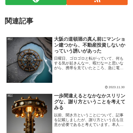
関連記事
大阪の道頓堀の真ん前にマンショ
雑記
ン建つから、不動産投資しないか
っていう誘いがあった
日曜日、ゴロゴロと転がっていて、何も
する気が起きんなー、暇だなーと思いな
がら、携帯を見ていたところ、急に電話
が鳴った。見たことない番号だったけ
ど、出てみました。いきなりめちゃめち
ゃハイテンション。〇〇さんの携帯です
か？あっているのでハイと答...,もっと表
2023.11.30
示する
一歩間違えるとなかなかスリリン
雑記
グな、謝り方ということを考えて
みる
以前、聞き方ということについて、記事
を記載しましたが、謝り方という点も注
意が必要であると考えています。本人は
そう思っていないかもしれないですが、