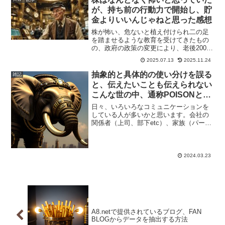
が、持ち前の行動力で開始し、貯
金よりいいんじゃねと思った感想
株が怖い、危ないと植え付けられ二の足
を踏ませるような教育を受けてきたもの
の、政府の政策の変更により、老後2000
万問題などで投資をしろと言われてもと
2025.07.13
2025.11.24
思っている人に向けて
抽象的と具体的の使い分けを誤る
雑記
と、伝えたいことも伝えられない
こんな世の中、通称POISONとな
ってしまう
日々、いろいろなコミュニケーションを
している人が多いかと思います。会社の
関係者（上司、部下etc）、家族（パート
ナー、子供、親etc）その際に、意識して
いますか、抽象的と具体的。パパパッと
やっておいてなるべく、早くお願いお片
付けしなさい具体...,もっと表示する
2024.03.23
A8.netで提供されているブログ、FAN
BLOGからデータを抽出する方法