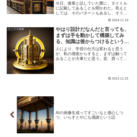
今日、後輩と話していた際に、タイトル
に記載してあることを聞かれた。答えと
しては、そのパターンもあるし、そうじ
ゃないパターンもある。めちゃくちゃ簡
2024.11.10
単に言うと「NO」といえるかと思いま
す。なぜ、あいまいなのか後輩として
やはり設計だなんだと言っても、
インフラ技術
は、以下のような場合、19...,もっと表示
まずは手を動かして構築してみ
する
る、知識は後からつけるというこ
とが非常におススメ
人により、学習の仕方は変わると思う
が、私の感覚からすると、まずは触って
みることが大事だと思う。昔、買っても
らったファミコンソフトでもそうだっ
た。まず、遊んでみて慣れる。説明書な
ど読んだことすらなかった。だが、それ
で、ステージは進めたし、何も...,もっと
2023.11.25
表示する
AIの画像生成ってすごいなと感心しつ
つ、いらすとやにも感謝という話