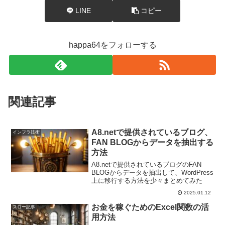
LINE
コピー
happa64をフォローする
関連記事
A8.netで提供されているブログ、
インフラ技術
FAN BLOGからデータを抽出する
方法
A8.netで提供されているブログのFAN
BLOGからデータを抽出して、WordPress
上に移行する方法を少々まとめてみた
2025.01.12
お金を稼ぐためのExcel関数の活
スロー記事
用方法