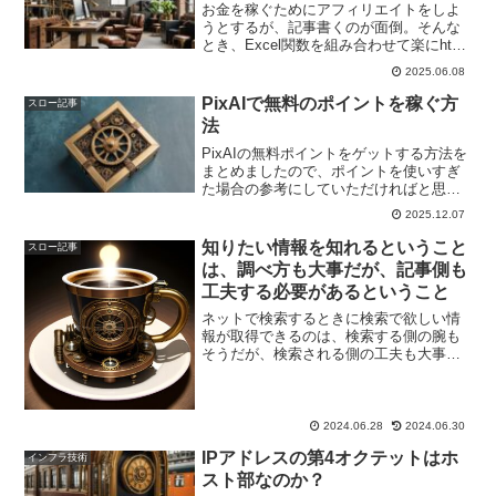
お金を稼ぐためにアフィリエイトをしよ
うとするが、記事書くのが面倒。そんな
とき、Excel関数を組み合わせて楽にhtml
を出力して、記事を書いています。その
2025.06.08
ノウハウを少々まとめました。
PixAIで無料のポイントを稼ぐ方
スロー記事
法
PixAIの無料ポイントをゲットする方法を
まとめましたので、ポイントを使いすぎ
た場合の参考にしていただければと思い
ます。
2025.12.07
知りたい情報を知れるということ
スロー記事
は、調べ方も大事だが、記事側も
工夫する必要があるということ
ネットで検索するときに検索で欲しい情
報が取得できるのは、検索する側の腕も
そうだが、検索される側の工夫も大事だ
なということに気づいたという話
2024.06.28
2024.06.30
IPアドレスの第4オクテットはホ
インフラ技術
スト部なのか？