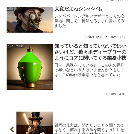
2023.11.25
大変だよねシンパパも
雑記
シンパパ、シングルファザーとしての心
持地に関して、徒然なるままに書いてみ
ました
2024.12.08
2025.01.12
知っていると知っていないでは小
インフラ技術
さいけど、後々ボディーブローの
ようにコアに聞いてくる業務小技
日々、業務をしていると、この人の操作
は早いなという人はいませんか？もしく
は、この動作効率悪いなと思っていたり
したことはないでしょうか？はたまた、
操作が早い？遅い？なにそれ？と思った
でしょうか？人それぞの価値観はあると
思いますが、知っていて損...,もっと表示
2024.04.30
する
質問の仕方は、聞きたいことを聞くので
はなく、解決する方法を聞くように注意