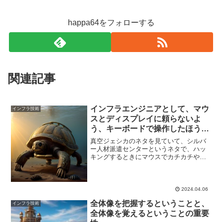
happa64をフォローする
関連記事
インフラエンジニアとして、マウ
インフラ技術
スとディスプレイに頼らないよ
う、キーボードで操作したほうが
かっこいいし説得力が高いと感じ
真空ジェシカのネタを見ていて、シルバ
る
ー人材派遣センターというネタで、ハッ
キングするときにマウスでカチカチやっ
てて、なんか説得力がないというツッコ
みがあったが、まさにエンジニアって、
そういうイメージだなと思った。皆さん
がIT業界の仕事に対する...,もっと表示す
2024.04.06
る
全体像を把握するということと、
インフラ技術
全体像を覚えるということの重要