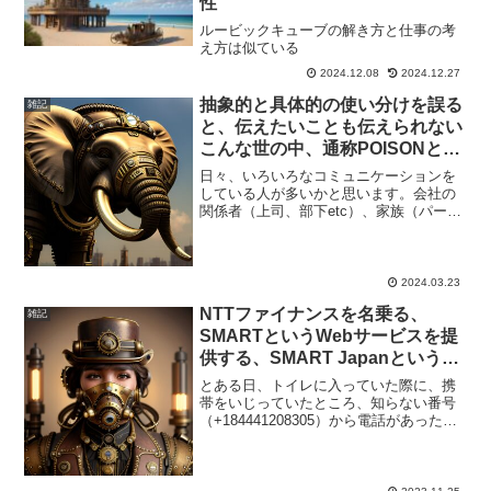
性
ルービックキューブの解き方と仕事の考
え方は似ている
2024.12.08
2024.12.27
抽象的と具体的の使い分けを誤る
雑記
と、伝えたいことも伝えられない
こんな世の中、通称POISONとな
ってしまう
日々、いろいろなコミュニケーションを
している人が多いかと思います。会社の
関係者（上司、部下etc）、家族（パート
ナー、子供、親etc）その際に、意識して
いますか、抽象的と具体的。パパパッと
やっておいてなるべく、早くお願いお片
付けしなさい具体...,もっと表示する
2024.03.23
NTTファイナンスを名乗る、
雑記
SMARTというWebサービスを提
供する、SMART Japanという会
社からの電話があった話
とある日、トイレに入っていた際に、携
（441208305）
帯をいじっていたところ、知らない番号
（+184441208305）から電話があった。
※ん？184？電話番号非表示にしようとす
る意志あり？いつもなら出ないが、車の
車検を出していたりしていたため、その
電話かな...,もっと表示する