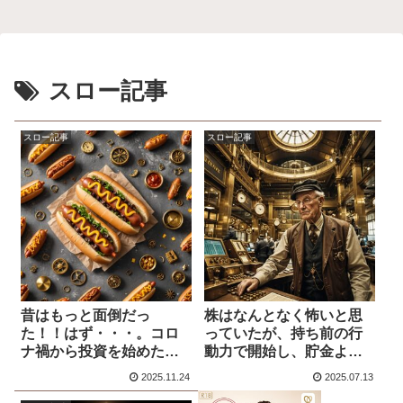
スロー記事
スロー記事
スロー記事
昔はもっと面倒だっ
株はなんとなく怖いと思
た！！はず・・・。コロ
っていたが、持ち前の行
ナ禍から投資を始めた
動力で開始し、貯金より
が、とりあえずいつでも
いいんじゃねと思った感
2025.11.24
2025.07.13
始められるように口座だ
想