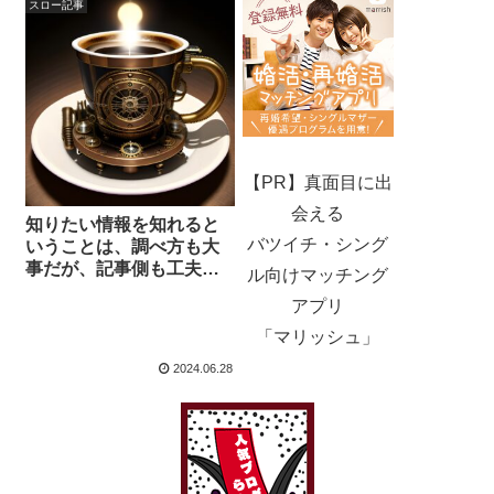
けでも作っておいたほう
スロー記事
がマジでいいと伝えたい
理由
【PR】真面目に出
会える
知りたい情報を知れると
バツイチ・シング
いうことは、調べ方も大
事だが、記事側も工夫す
ル向けマッチング
る必要があるということ
アプリ
「マリッシュ」
2024.06.28