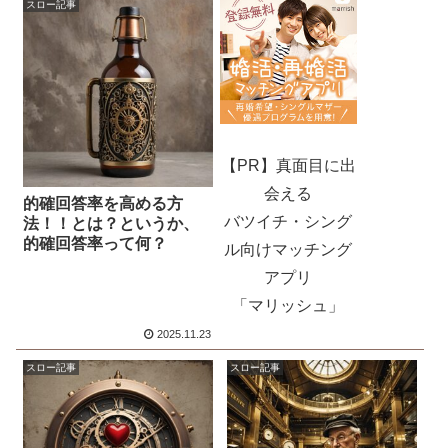
けでも作っておいたほう
スロー記事
がマジでいいと伝えたい
理由
【PR】真面目に出
会える
的確回答率を高める方
バツイチ・シング
法！！とは？というか、
的確回答率って何？
ル向けマッチング
アプリ
「マリッシュ」
2025.11.23
スロー記事
スロー記事