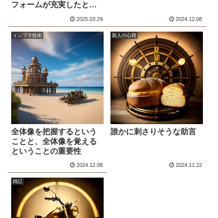
フォームが充実したとは
いえ、テレビは本当にオ
2025.03.29
2024.12.08
ワコンなのか
インフラ技術
新人の心得
全体像を把握するという
誰かに刺さりそうな助言
ことと、全体像を覚える
ということの重要性
2024.12.08
2024.11.22
雑記