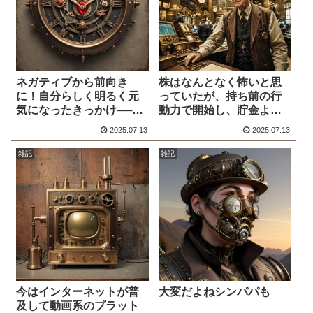
ネガティブから前向き
株はなんとなく怖いと思
に！自分らしく明るく元
っていたが、持ち前の行
気になったきっかけ──シ
動力で開始し、貯金より
ングルファーザー8年
いいんじゃねと思った感
2025.07.13
2025.07.13
目！！
想
雑記
雑記
今はインターネットが普
大変だよねシンパパも
及して動画系のプラット