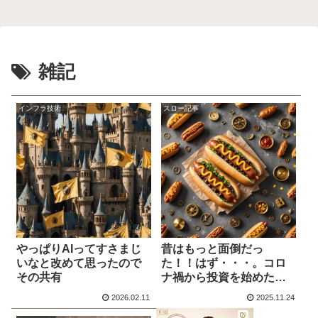
雑記
インフラ技術
スロー記事
やっぱりAIってすさまじ
昔はもっと面倒だっ
いなと改めて思ったので
た！！はず・・・。コロ
その共有
ナ禍から投資を始めた
が、とりあえずいつでも
2026.02.11
2025.11.24
始められるように口座だ